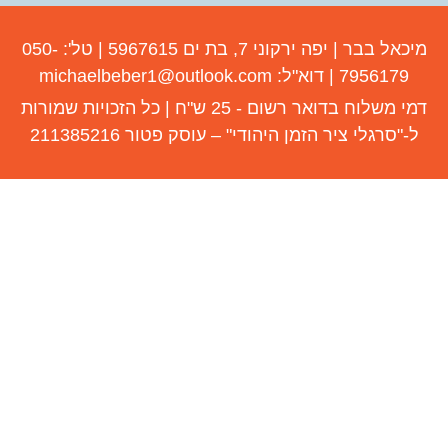
מיכאל בבר | יפה ירקוני 7, בת ים 5967615 | טל': 050-
7956179 | דוא"ל: michaelbeber1@outlook.com
דמי משלוח בדואר רשום - 25 ש"ח | כל הזכויות שמורות
-"סרגלי ציר הזמן היהודי" – עוסק פטור 211385216
הזכויות שמורות ל"סרגלי ציר הזמן היהודי"
פטור 308480284
כאל בבר
רת 18חולון, 58489
050-7-95
oli123@hotufi.n
Gl טל: 03-6760602