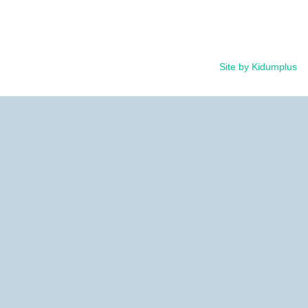
רקוני 7 בת ים
Site by Kidump