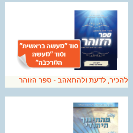
כיר, לדעת ולהתאהב - ספר הזוהר