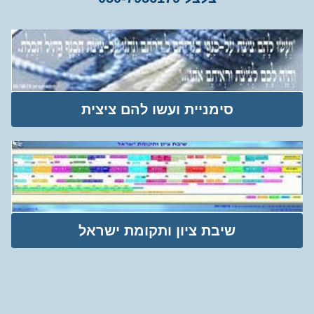
סימניית ועשו להם ציצית
שיבת ציון ותקומת ישראל